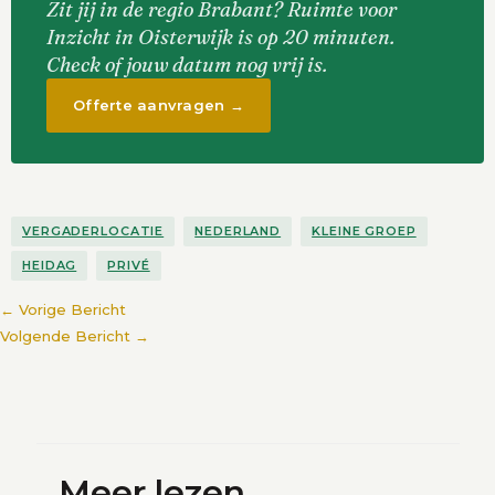
Zit jij in de regio Brabant? Ruimte voor
Inzicht in Oisterwijk is op 20 minuten.
Check of jouw datum nog vrij is.
Offerte aanvragen →
VERGADERLOCATIE
NEDERLAND
KLEINE GROEP
HEIDAG
PRIVÉ
←
Vorige Bericht
Volgende Bericht
→
Meer lezen